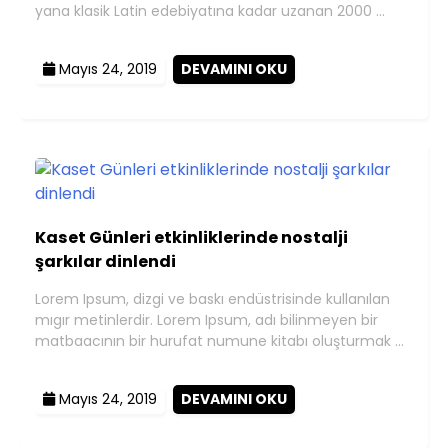
yana klasik Latin edebiyatına kadar uzanan 2000 …
Mayıs 24, 2019
DEVAMINI OKU
Kaset Günleri etkinliklerinde nostalji
şarkılar dinlendi
Lorem Ipsum, dizgi ve baskı endüstrisinde kullanılan
mıgır metinlerdir. Lorem Ipsum, adı bilinmeyen bir
matbaacının bir hurufat numune kitabı oluşturmak …
Mayıs 24, 2019
DEVAMINI OKU