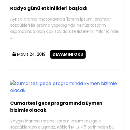
Radyo günü etkinlikleri başladı
Ayrıca arama motorlarında 'lorem ipsum' anahtar
sözcükleri ile arama yapıldığında henüz tasarım
aşamasında olan çok sayıda site listelenir. Yıllar içinde,
…
Mayıs 24, 2019
DEVAMINI OKU
Cumartesi gece programında Eymen
bizimle olacak
Yaygın inancın tersine, Lorem Ipsum rastgele
sözcüklerden oluşmaz. Kökleri M.Ö. 45 tarihinden bu