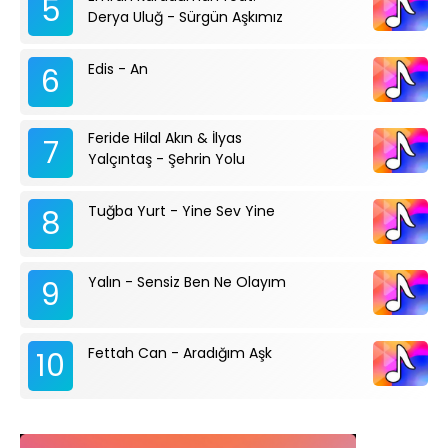
5
Derya Uluğ - Sürgün Aşkımız
Edis - An
6
Feride Hilal Akın & İlyas
7
Yalçıntaş - Şehrin Yolu
Tuğba Yurt - Yine Sev Yine
8
Yalın - Sensiz Ben Ne Olayım
9
Fettah Can - Aradığım Aşk
10