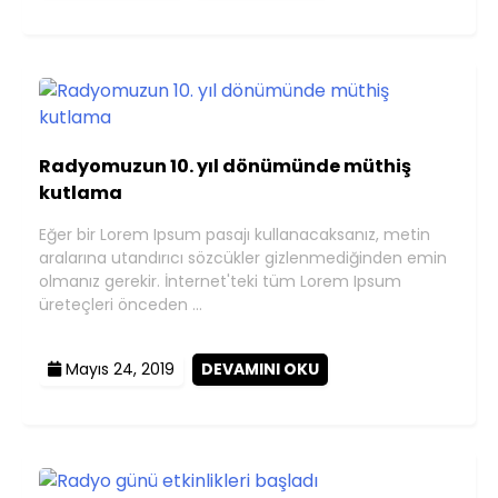
Radyomuzun 10. yıl dönümünde müthiş
kutlama
Eğer bir Lorem Ipsum pasajı kullanacaksanız, metin
aralarına utandırıcı sözcükler gizlenmediğinden emin
olmanız gerekir. İnternet'teki tüm Lorem Ipsum
üreteçleri önceden …
Mayıs 24, 2019
DEVAMINI OKU