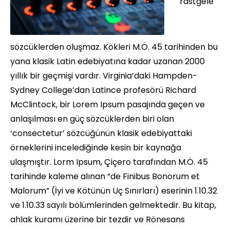
rastgele
sözcüklerden oluşmaz. Kökleri M.Ö. 45 tarihinden bu
yana klasik Latin edebiyatına kadar uzanan 2000
yıllık bir geçmişi vardır. Virginia’daki Hampden-
Sydney College’dan Latince profesörü Richard
McClintock, bir Lorem Ipsum pasajında geçen ve
anlaşılması en güç sözcüklerden biri olan
‘consectetur’ sözcüğünün klasik edebiyattaki
örneklerini incelediğinde kesin bir kaynağa
ulaşmıştır. Lorm Ipsum, Çiçero tarafından M.Ö. 45
tarihinde kaleme alınan “de Finibus Bonorum et
Malorum” (İyi ve Kötünün Uç Sınırları) eserinin 1.10.32
ve 1.10.33 sayılı bölümlerinden gelmektedir. Bu kitap,
ahlak kuramı üzerine bir tezdir ve Rönesans