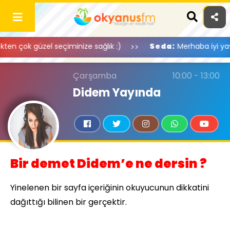
Skip
to
content
 çok güzel seçiminize sağlık :)
Seda:
Merhaba iyi yayınlar
Çarşamba
10:00 - 13:00
Didem Yayında
Bir demet Didem’e ne dersin ?
Yinelenen bir sayfa içeriğinin okuyucunun dikkatini
dağıttığı bilinen bir gerçektir.