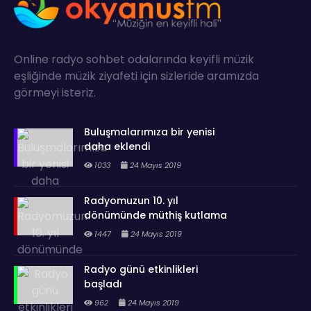
Online radyo sohbet odalarında keyifli müzik
eşliğinde müzik ziyafeti için sizleride aramızda
görmeyi isteriz.
Buluşmalarımıza bir yenisi
daha eklendi
1033
24 Mayıs 2019
Radyomuzun 10. yıl
dönümünde müthiş kutlama
1447
24 Mayıs 2019
Radyo günü etkinlikleri
başladı
962
24 Mayıs 2019